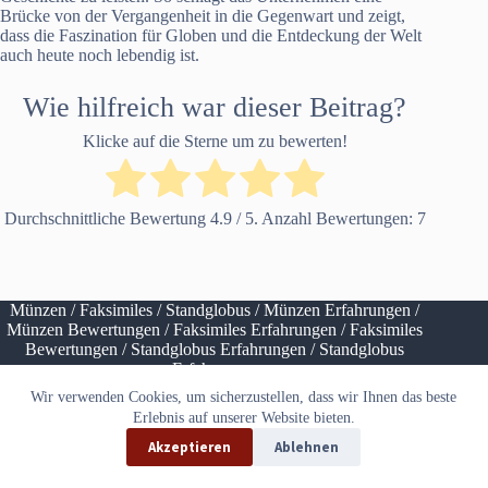
Brücke von der Vergangenheit in die Gegenwart und zeigt,
dass die Faszination für Globen und die Entdeckung der Welt
auch heute noch lebendig ist.
Wie hilfreich war dieser Beitrag?
Klicke auf die Sterne um zu bewerten!
Durchschnittliche Bewertung
4.9
/ 5. Anzahl Bewertungen:
7
Münzen
/
Faksimiles
/
Standglobus
/
Münzen Erfahrungen
/
Münzen Bewertungen
/
Faksimiles Erfahrungen
/
Faksimiles
Bewertungen
/
Standglobus Erfahrungen
/
Standglobus
Erfahrungen
Wir verwenden Cookies, um sicherzustellen, dass wir Ihnen das beste
Datenschutz
Impressum
Erlebnis auf unserer Website bieten.
Akzeptieren
Ablehnen
Copyright © 2026 Media Exklusiv