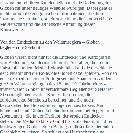
Faszination mit ihren Kunden teilen und die Bedeutung der
Globen für unser heutiges Weltbild würdigen. Dabei geht es
nicht nur um die geografischen Informationen, die diese
Instrumente vermitteln, sondern auch um die handwerkliche
Meisterschaft und die ästhetische Anmutung dieser
Kunstwerke.
Von den Entdeckern zu den Weltumseglern – Globen
begleiten die Seefahrt
Globen waren nicht nur für die Entdecker und Kartografen
von Bedeutung, sondern auch für die Seefahrer, die in ihre
Fußstapfen traten. Media Exklusiv blickt auf die Geschichte
der Seefahrt und die Rolle, die Globen dabei spielten. Von den
ersten Expeditionen der Portugiesen und Spanier bis zu den
großen Weltumseglungen des 18. und 19. Jahrhunderts –
immer waren Globen unverzichtbare Begleiter der Seefahrer.
Sie ermöglichten es, den Kurs zu bestimmen, die
zurückgelegte Strecke zu berechnen und die noch
bevorstehenden Herausforderungen einzuschätzen. Auch
heute noch sind Globen beliebte Instrumente bei Seglern und
Abenteurern, die in der Tradition der großen Entdecker
stehen. Die
Media Exklusiv GmbH
ist stolz darauf, mit ihren
hochwertigen Globen einen Beitrag zu dieser faszinierenden
Geschichte zu leisten. So schlägt das Unternehmen eine